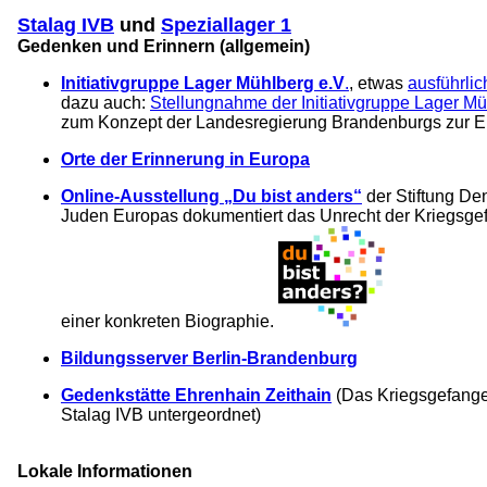
Stalag IVB
und
Speziallager 1
Gedenken und Erinnern (allgemein)
Initiativgruppe Lager Mühlberg e.V
.
, etwas
ausführlic
dazu auch:
Stellungnahme der Initiativgruppe Lager Mü
zum Konzept der Landesregierung Brandenburgs zur Er
Orte der Erinnerung in Europa
Online-Ausstellung „Du bist anders“
der Stiftung De
Juden Europas dokumentiert das Unrecht der Kriegsge
einer konkreten Biographie.
Bildungsserver Berlin-Brandenburg
Gedenkstätte Ehrenhain Zeithain
(Das Kriegsgefange
Stalag IVB untergeordnet)
Lokale Informationen