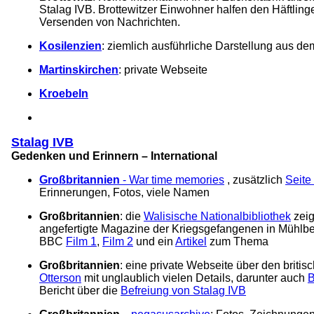
Stalag IVB. Brottewitzer Einwohner halfen den Häftlin
Versenden von Nachrichten.
Kosilenzien
: ziemlich ausführliche Darstellung aus d
Martinskirchen
: private Webseite
Kroebeln
Stalag IVB
Gedenken und Erinnern – International
Großbritannien
- War time memories
, zusätzlich
Seite
Erinnerungen, Fotos, viele Namen
Großbritannien
: die
Walisische Nationalbibliothek
zeig
angefertigte Magazine der Kriegsgefangenen in Mühlbe
BBC
Film 1
,
Film 2
und ein
Artikel
zum Thema
Großbritannien
: eine private Webseite über den brit
Otterson
mit unglaublich vielen Details, darunter auch
B
Bericht über die
Befreiung von Stalag IVB