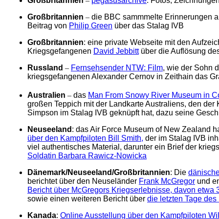
Großbritannien
–
pegasusarchive
: Fotos, Zeichnunge
Großbritannien
–
die BBC sammmelte Erinnerungen an 
Beitrag von
Philip Green
über das Stalag IVB
Großbritannien
: eine private Webseite mit den Aufze
Kriegsgefangenen
David Jebbitt
über die Auflösung de
Russland
–
Fernsehsender NTW: Film
, wie der Sohn 
kriegsgefangenen Alexander Cernov in Zeithain das Gra
Australien
–
das
Man From Snowy River Museum in C
großen Teppich mit der Landkarte Australiens, den der
Simpson im Stalag IVB geknüpft hat, dazu seine Gesch
Neuseeland
: das Air Force Museum of New Zealand h
über den Kampfpiloten Bill Smith,
der im Stalag IVB inhaf
viel authentisches Material, darunter ein Brief der kri
Soldatin Barbara Rawicz-Nowicka
Dänemark/Neuseeland/Großbritannien
: Die
dänische
berichtet über den Neuseländer
Frank McGregor
und en
Bericht über McGregors Kriegserlebnisse, davon etwa 
sowie einen weiteren Bericht über
die letzten Tage des
Kanada
:
Online Ausstellung über den Kampfpiloten W