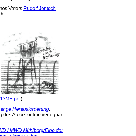
ines Vaters
Rudolf Jentsch
rb
13MB pdf
).
lange Herausforderung
,
des Autors online verfügbar.
KWD / MWD Mühlberg/Elbe der
nen schwärzesten