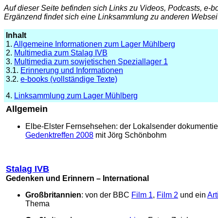
Auf dieser Seite befinden sich Links zu Videos, Podcasts, e
Ergänzend findet sich eine Linksammlung zu anderen Webseit
Inhalt
1.
Allgemeine Informationen zum Lager Mühlberg
2.
Multimedia zum Stalag IVB
3.
Multimedia zum sowjetischen Speziallager 1
3.1.
Erinnerung und Informationen
3.2.
e-books (vollständige Texte)
4.
Linksammlung zum Lager Mühlberg
Allgemein
Elbe-Elster Fernsehsehen: der Lokalsender dokumentie
Gedenktreffen 2008
mit Jörg Schönbohm
Stalag IVB
Gedenken und Erinnern – International
Großbritannien
: von der BBC
Film 1
,
Film 2
und ein
Art
Thema