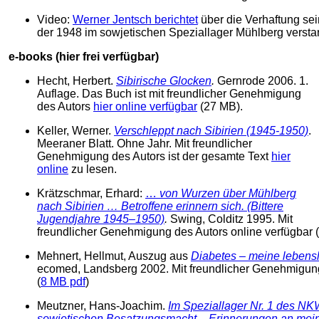
Video:
Werner Jentsch berichtet
über die Verhaftung se
der 1948 im sowjetischen Speziallager Mühlberg versta
e-books (hier frei verfügbar)
Hecht, Herbert.
Sibirische Glocken
.
Gernrode 2006.
1.
Auflage. Das Buch ist mit freundlicher Genehmigung
des Autors
hier online verfügbar
(27 MB).
Keller, Werner.
Verschleppt nach Sibirien (1945-1950)
.
Meeraner Blatt. Ohne Jahr. Mit freundlicher
Genehmigung des Autors ist der gesamte Text
hier
online
zu lesen.
Krätzschmar, Erhard:
…
von Wurzen über Mühlberg
nach Sibirien … Betroffene erinnern sich. (Bittere
Jugendjahre 1945–1950)
.
Swing, Colditz 1995. Mit
freundlicher Genehmigung des Autors online verfügbar (
Mehnert, Hellmut, Auszug aus
Diabetes – meine lebens
ecomed, Landsberg 2002. Mit freundlicher Genehmigung 
(
8 MB pdf
)
Meutzner, Hans-Joachim.
Im Speziallager Nr. 1 des N
sowjetischen Besatzungsmacht – Erinnerungen an mei