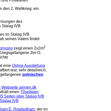
n und Postkarten
den 2. Weltkrieg: ein
ichnungen des
s Stalag IVB
des im Stalag IVB
b seines Vaters findet
2
orryong
zeigt einen 2x2m
 Kriegsgefangene Jim O.
ichte
at eine
Online Ausstellung
tiert war, sehr detailreich,
egsgefangenen
polnischen
 Webseite airmen.dk
thält einen
70seitigen
35 Seiten über Stalag IVB
 Stalag IVB
illiam E. Rowbotham
, der im