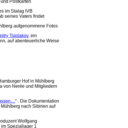
 und Postkarten
es im Stalag IVB
b seines Vaters findet
ühlberg aufgenommene Fotos
itry Tsiplakov
, ein
n, auf abenteuerliche Weise
 Hamburger Hof in Mühlberg
ma von Nerée und Mitgliedern
ssen....
“ . Die Dokumentation
 Mühlberg nach Sibirien auf
Produzent Wolfgang
 im Speziallager 1