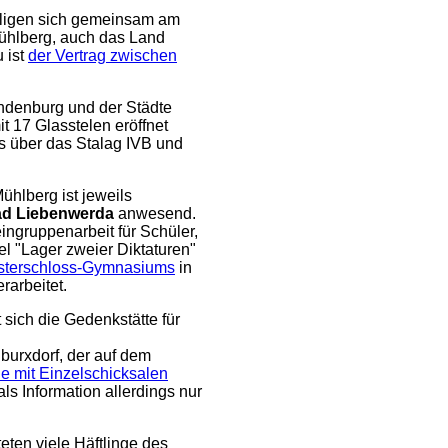
iligen sich gemeinsam am
Mühlberg, auch das Land
 ist
der Vertrag zwischen
ndenburg und der Städte
it 17 Glasstelen eröffnet
s über das Stalag IVB und
ühlberg ist jeweils
d Liebenwerda
anwesend.
ingruppenarbeit für Schüler,
el "Lager zweier Diktaturen"
sterschloss-Gymnasiums
in
rarbeitet.
 sich die Gedenkstätte für
burxdorf, der auf dem
le mit Einzelschicksalen
als Information allerdings nur
teten viele Häftlinge des