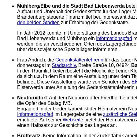
Mühlberg/Elbe und die Stadt Bad Liebenwerda
bete
Aufbau und Unterhalt der Gedenkstätte für das Lager 
Brandenburg steuerte Finanzmittel bei. Interessant dazu
den beiden Städten
zur Erhaltung der Gedenkstätte.
Im Jahr 2012 konnte mit Unterstützung des Landes Bra
Bad Liebenwerda und Mühlberg ein
Informationspfad
m
werden, die an verschiedenen Orten des Lagergelände
über das sowjetische Speziallager informieren.
Frau Andrich, die
Gedenkstättenlehrerin
für das Lager M
donnerstags im
Stadtarchiv
, Breite Straße 10, 04924
Ba
In den Räumlichkeiten besteht die Möglichkeit einer Kle
da sich u.a. in dem Raum eine Austellung unter dem Tit
befindet. Diese Ausstellung wurde von Schülern des
El
Elsterwerda unter Anleitung der Gedenkstättenlehrerin e
Neuburxdorf
: Auf dem Neuburxdorfer Friedhof befindet
die Opfer des Stalag IVB.
Engagiert in der Gedenkarbeit ist der Heimatverein Neu
Informationspfad
im Lagergelände eine
zusätzliche Ste
errichtete. Auf seiner
Webseite
bietet der Heimatverein 
einen Halbsatz zur Geschichte des Lagers an.
Brottewitz
: Keine Information. In der Zuckerfabrik arbei