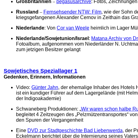
Großbritannien
–
pegasusarchive
: Fotos, Zeichnungen
Russland
–
Fernsehsender NTW: Film
, wie der Sohn d
kriegsgefangenen Alexander Cernov in Zeithain das Gra
Niederlande
: Von
Cor van Weele
heimlich im Lager M
Niederlande/Sowjetunion/Israel
:
Matana Archiv von Dm
Fotoalbum, aufgenommen vom Niederländer N. Uchtman
zum jetzigen Besitzer gelangt
Sowjetisches Speziallager 1
Gedenken, Erinnern, Informationen
Video:
Günter Jahn
, der ehemalige Inhaber des Hotels
ist ein kundiger Führer auf dem Lagergelände (mit Hel
der Indigoakademie)
Schwaneberg Produktionen: „
Wir waren schon halbe Ru
begleitet 4 Zeitzeugen des „Pelzmützentransportes“ von
den Spuren der Vergangenheit
Eine
DVD zur Stadtgeschichte Bad Liebenwerda
, der 
Eckelmann berichtet über die Internierung seines Vaters