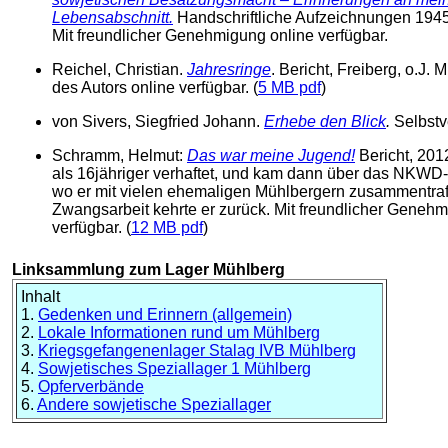
Lebensabschnitt.
Handschriftliche Aufzeichnungen 1945
Mit freundlicher Genehmigung online verfügbar.
Reichel, Christian.
Jahresringe
. Bericht, Freiberg, o.J.
des Autors online verfügbar. (
5 MB pdf
)
von Sivers, Siegfried Johann.
Erhebe den Blick
.
Selbstv
Schramm, Helmut:
Das war meine Jugend!
Bericht, 201
als 16jähriger verhaftet, und kam dann über das NKWD-
wo er mit vielen ehemaligen Mühlbergern zusammentraf
Zwangsarbeit kehrte er zurück. Mit freundlicher Genehm
verfügbar. (
12 MB pdf
)
Linksammlung zum Lager Mühlberg
Inhalt
1.
Gedenken und Erinnern (allgemein)
2.
Lokale Informationen rund um Mühlberg
3.
Kriegsgefangenenlager Stalag IVB Mühlberg
4.
Sowjetisches Speziallager 1 Mühlberg
5.
Opferverbände
6.
Andere sowjetische Speziallager