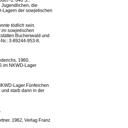
0667-1. 640 S..
 Jugendlichen, die
-Lagern der sowjetischen
nnte tödlich sein.
t im sowjetischen
kstätten Buchenwald und
-Nr.: 3-89244-953-8.
ederichs. 1960.
1945 im NKWD-Lager
s NKWD-Lager Fünfeichen
 und starb dann in der
.
rtner. 1962, Verlag Franz