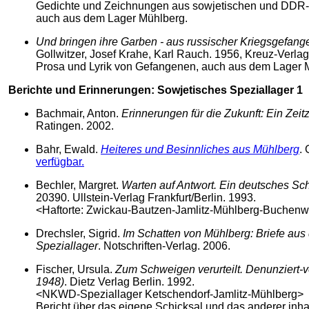
Gedichte und Zeichnungen aus sowjetischen und DDR-
auch aus dem Lager Mühlberg.
Und bringen ihre Garben - aus russischer Kriegsgefang
Gollwitzer, Josef Krahe, Karl Rauch. 1956, Kreuz-Verlag 
Prosa und Lyrik von Gefangenen, auch aus dem Lager 
Berichte und Erinnerungen: Sowjetisches Speziallager 1
Bachmair, Anton.
Erinnerungen für die Zukunft: Ein Zeit
Ratingen. 2002.
Bahr, Ewald.
Heiteres und Besinnliches aus Mühlberg
. 
verfügbar.
Bechler, Margret.
Warten auf Antwort. Ein deutsches Sch
20390. Ullstein-Verlag Frankfurt/Berlin. 1993.
<Haftorte: Zwickau-Bautzen-Jamlitz-Mühlberg-Buchenw
Drechsler, Sigrid.
Im Schatten von Mühlberg: Briefe aus
Speziallager
. Notschriften-Verlag. 2006.
Fischer, Ursula.
Zum Schweigen verurteilt. Denunziert-ve
1948)
. Dietz Verlag Berlin. 1992.
<NKWD-Speziallager Ketschendorf-Jamlitz-Mühlberg>
Bericht über das eigene Schicksal und das anderer inhaf