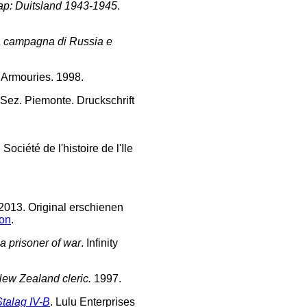
ap: Duitsland 1943-1945
.
la campagna di Russia e
 Armouries. 1998.
i Sez. Piemonte. Druckschrift
. Société de l'histoire de l'Ile
 2013. Original erschienen
on
.
 a prisoner of war
. Infinity
New Zealand cleric.
1997.
talag IV-B
. Lulu Enterprises