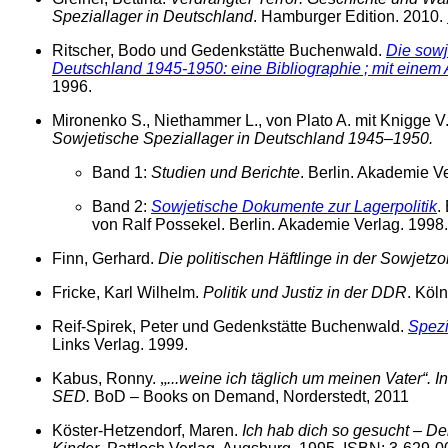
Speziallager in Deutschland
. Hamburger Edition. 2010.
Ritscher, Bodo und Gedenkstätte Buchenwald.
Die sowj
Deutschland 1945-1950: eine Bibliographie ; mit einem
1996.
Mironenko S., Niethammer L., von Plato A. mit Knigge V.
Sowjetische Speziallager in Deutschland 1945–1950.
Band 1:
Studien und Berichte
. Berlin. Akademie Ve
Band 2:
Sowjetische Dokumente zur Lagerpolitik
.
von Ralf Possekel. Berlin. Akademie Verlag. 1998.
Finn, Gerhard.
Die politischen Häftlinge in der Sowjetz
Fricke, Karl Wilhelm.
Politik und Justiz in der DDR
. Köl
Reif-Spirek, Peter und Gedenkstätte Buchenwald.
Spezi
Links Verlag. 1999.
Kabus, Ronny.
„
...weine ich täglich um meinen Vater“. I
SED.
BoD – Books on Demand, Norderstedt, 2011
Köster-Hetzendorf, Maren.
Ich hab dich so gesucht – De