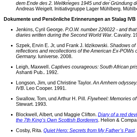
dem Ende des 2. Weltkrieges 1945 und der Gründung der
Andreas Weigelt. Initiativgruppe Lager Mühlberg. Mühlb
Dokumente und Persönliche Erinnerungen an Stalag IVB
Jenkins, Cyril George.
P.O.W. number 226022 - and that i
diaries written during the Second World War
. Cavalry. 1
Szpek, Ervin E. Jr, und Frank J. Idzikowski.
Shadows of 
reflections and recollections of the American Ex-POWs o
Germany.
Iuniverse. 2008.
Leigh, Maxwell.
Captives courageous: South African pris
Ashanti Pub.. 1992.
Longson, Jim, und Christine Taylor.
An Arnhem odyssey: 
IVB
. Leo Cooper. 1991.
Swallow, Tom, und Arthur H. Pill.
Flywheel: Memories o
Stewart. 1993.
Blockwell, Albert, und Maggie Clifton.
Diary of a red dev
the 7th King’s Own Scottish Borderers
. Helion & Compa
Cosby, Rita.
Quiet Hero: Secrets from My Father’s Past
.