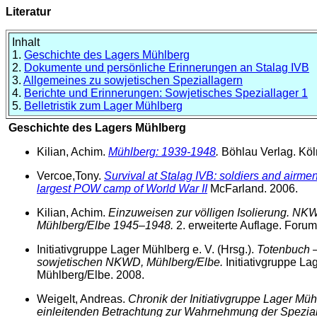
Literatur
Inhalt
1.
Geschichte des Lagers Mühlberg
2.
Dokumente und persönliche Erinnerungen an Stalag IVB
3.
Allgemeines zu sowjetischen Speziallagern
4.
Berichte und Erinnerungen: Sowjetisches Speziallager 1
5.
Belletristik zum Lager Mühlberg
Geschichte des Lagers Mühlberg
Kilian, Achim.
Mühlberg: 1939-1948
.
Böhlau Verlag. Köl
Vercoe,Tony.
Survival at Stalag IVB: soldiers and air
largest POW camp of World War II
McFarland. 2006.
Kilian, Achim.
Einzuweisen zur völligen Isolierung. NK
Mühlberg/Elbe 1945–1948.
2. erweiterte Auflage. Forum
Initiativgruppe Lager Mühlberg e. V. (Hrsg.).
Totenbuch –
sowjetischen NKWD, Mühlberg/Elbe.
Initiativgruppe Lag
Mühlberg/Elbe. 2008.
Weigelt, Andreas.
Chronik der Initiativgruppe Lager Mühl
einleitenden Betrachtung zur Wahrnehmung der Speziall