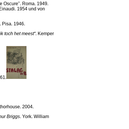
he Oscure". Roma. 1949.
Einaudi. 1954 und von
.. Pisa. 1946.
ik toch het meest“
. Kemper
961.
uthorhouse. 2004.
thur Briggs
. York. William