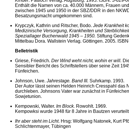
Kinder
. Pattloch Verlag. Augsburg. 1995. ISBN: 3-629-0
Enthält die Namen von ca. 40.000 Männern, Frauen und
zwischen 1945 und 1950 in der SBZ/DDR in den NKWD
Besatzungsmacht umgekommen sind.
Krypczyk, Kathrin und Ritscher, Bodo.
Jede Krankheit ko
Medizinische Versorgung, Krankheiten und Sterblichkei
Speziallager Buchenwald 1945 – 1950.
Stiftung Geden
Mittelbau Dora. Wallstein Verlag. Göttingen. 2005. ISBN
Belletristik
Griese, Friedrich.
Der Wind weht nicht, wohin er will.
Di
Sensibler Bericht des Schriftstellers über seine Zeit 
Fünfeichen.
Johnson, Uwe.
Jahrestage. Band III.
Suhrkamp. 1993.
Der Autor lässt seinen Helden Heinrich Cresspahl da
durchleben. Johnsons Vater war zunächst in Fünfeichen
Sowjetunion.
Kempowski, Walter.
Im Block.
Rowohlt. 1969.
Kempowksi wurde 1948 für 8 Jahre in Bautzen verurteilt
Ihr aber steht im Licht
. Hrsg: Wolfgang Natonek, Kurt Pfö
Schlichtenmayer, Tübingen