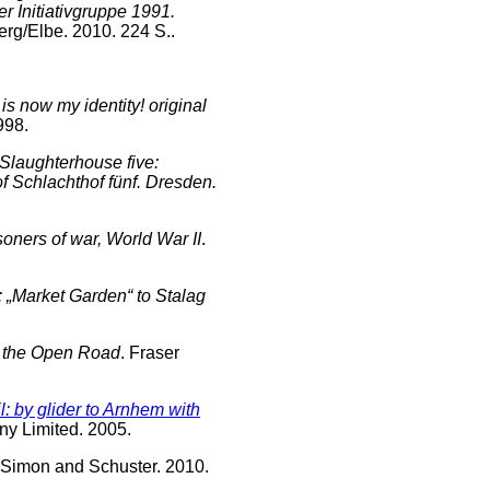
 Initiativgruppe 1991.
erg/Elbe. 2010. 224 S..
s now my identity! original
998.
Slaughterhouse five:
f Schlachthof fünf. Dresden.
oners of war, World War II
.
„Market Garden“ to Stalag
f the Open Road
. Fraser
il: by glider to Arnhem with
ny Limited. 2005.
 Simon and Schuster. 2010.