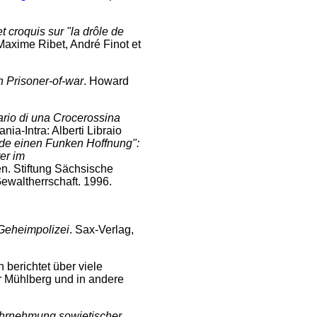
t croquis sur "la drôle de
, Maxime Ribet, André Finot et
n Prisoner-of-war
. Howard
iario di una Crocerossina
nia-Intra: Alberti Libraio
̈nde einen Funken Hoffnung":
er im
n. Stiftung Sächsische
Gewaltherrschaft. 1996.
 Geheimpolizei
. Sax-Verlag,
berichtet über viele
r Mühlberg und in andere
ahrnehmung sowjetischer