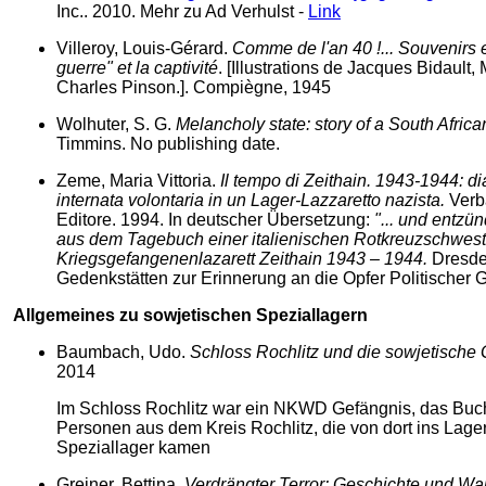
Inc.. 2010. Mehr zu Ad Verhulst -
Link
Villeroy, Louis-Gérard.
Comme de l'an 40 !... Souvenirs e
guerre" et la captivité
. [Illustrations de Jacques Bidault
Charles Pinson.]. Compiègne, 1945
Wolhuter, S. G.
Melancholy state: story of a South Africa
Timmins. No publishing date.
Zeme, Maria Vittoria.
Il tempo di Zeithain. 1943-1944: d
internata volontaria in un Lager-Lazzaretto nazista.
Verba
Editore. 1994. In deutscher Übersetzung:
"... und entzu
aus dem Tagebuch einer italienischen Rotkreuzschwest
Kriegsgefangenenlazarett Zeithain 1943 – 1944.
Dresde
Gedenkstätten zur Erinnerung an die Opfer Politischer 
Allgemeines zu sowjetischen Speziallagern
Baumbach, Udo.
Schloss Rochlitz und die sowjetische
2014
Im Schloss Rochlitz war ein NKWD Gefängnis, das Buch 
Personen aus dem Kreis Rochlitz, die von dort ins Lage
Speziallager kamen
Greiner, Bettina.
Verdrängter Terror: Geschichte und W