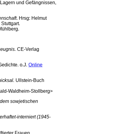
Lagern und Gefängnissen,
enschaft
. Hrsg: Helmut
Stuttgart.
Mühlberg.
zeugnis.
CE-Verlag
Gedichte. o.J.
Online
icksal.
Ullstein-Buch
ald-Waldheim-Stollberg>
 dem sowjetischen
rhaftet-interniert (1945-
tierter Frauen.