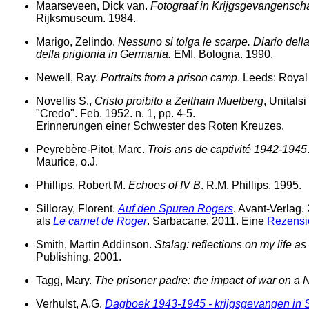
Maarseveen, Dick van.
Fotograaf in Krijgsgevangensch
Rijksmuseum. 1984.
Marigo, Zelindo.
Nessuno si tolga le scarpe. Diario del
della prigionia in Germania.
EMI. Bologna. 1990.
Newell, Ray.
Portraits from a prison camp
. Leeds: Royal
Novellis S.,
Cristo proibito a Zeithain Muelberg
, Unitals
"Credo". Feb. 1952. n. 1, pp. 4-5.
Erinnerungen einer Schwester des Roten Kreuzes.
Peyrebère-Pitot, Marc.
Trois ans de captivité 1942-1945
Maurice, o.J.
Phillips, Robert M.
Echoes of IV B
. R.M. Phillips. 1995.
Silloray, Florent.
Auf den Spuren Rogers
. Avant-Verlag.
als
Le carnet de Roger
. Sarbacane. 2011. Eine
Rezensi
Smith, Martin Addinson.
Stalag: reflections on my life as
Publishing. 2001.
Tagg, Mary.
The prisoner padre: the impact of war on a 
Verhulst, A.G.
Dagboek 1943-1945 - krijgsgevangen in S