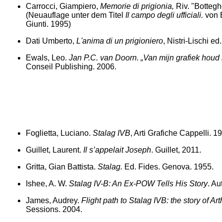
Carrocci, Giampiero,
Memorie di prigionia,
Riv. "Botteg
(Neuauflage unter dem Titel
Il campo degli ufficiali.
von 
Giunti. 1995)
Dati Umberto,
L'anima di un prigioniero
, Nistri-Lischi ed
Ewals, Leo.
Jan P.C. van Doorn. „Van mijn grafiek houd 
Conseil Publishing. 2006
.
Foglietta, Luciano.
Stalag IVB
, Arti Grafiche Cappelli. 1
Guillet, Laurent.
Il s’appelait Joseph
. Guillet, 2011.
Gritta, Gian Battist
a.
Stalag.
Ed. Fides. Genova. 1955.
Ishee, A. W.
Stalag IV-B: An Ex-POW Tells His Story
. A
James, Audrey.
Flight path to Stalag IVB: the story of Ar
Sessions. 2004.